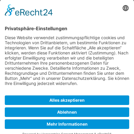
Prüfung
Weblinks
Literatur
Zuletzt bearbeitet vor 5 Jahren
von
LutzT
Autoren:
Legolas13
,
LutzT
SkipperGuide
Datenschutz
Klassische Ansicht