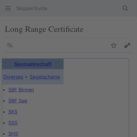
SkipperGuide
Such
Long Range Certificate
Sprache
Beobacht
Quel
Seemannschaft
Diverses
>
Segelscheine
SBF Binnen
SBF See
SKS
SSS
SHS