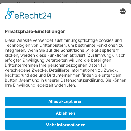
Links ausblenden
Weiterleitungen ausblenden
Los
Die folgenden Seiten verlinken auf
Diskussion:Baaken
Elbe
:
Angezeigt wird ein Eintrag.
Zeige (
vorherige 50
|
nächste 50
) (
20
|
50
|
100
|
250
|
500
)
Diskussion:Baaken
(Weiterleitungsseite)
(
← Links
)
Zeige (
vorherige 50
|
nächste 50
) (
20
|
50
|
100
|
250
|
500
)
SkipperGuide