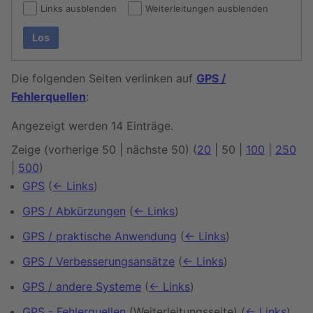
Links ausblenden
Weiterleitungen ausblenden
Los
Die folgenden Seiten verlinken auf
GPS /
Fehlerquellen
:
Angezeigt werden 14 Einträge.
Zeige (
vorherige 50
|
nächste 50
) (
20
|
50
|
100
|
250
|
500
)
GPS
(
← Links
)
GPS / Abkürzungen
(
← Links
)
GPS / praktische Anwendung
(
← Links
)
GPS / Verbesserungsansätze
(
← Links
)
GPS / andere Systeme
(
← Links
)
GPS - Fehlerquellen
(Weiterleitungsseite)
(
← Links
)