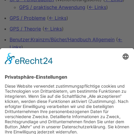
GPS / praktische Anwendung
(
← Links
)
GPS / Probleme
(
← Links
)
GPS / Theorie
(
← Links
)
Benutzer:Krainzm/Bücher/Handbuch Allgemein
(
←
Links
)
Benutzer:Krainzm/Bücher/Seemannschafz Offline
(
←
Links
)
Benutzer:Krainzm/Bücher/Seemannschaft Offline
(
←
Links
)
Benutzer:Knut Krüger/Bücher/Seemannschaft
(
←
Links
)
Vorlage:Linkbox GPS
(
← Links
)
Vorlage:NavigationGPS
(
← Links
)
Zeige (
vorherige 50
|
nächste 50
) (
20
|
50
|
100
|
250