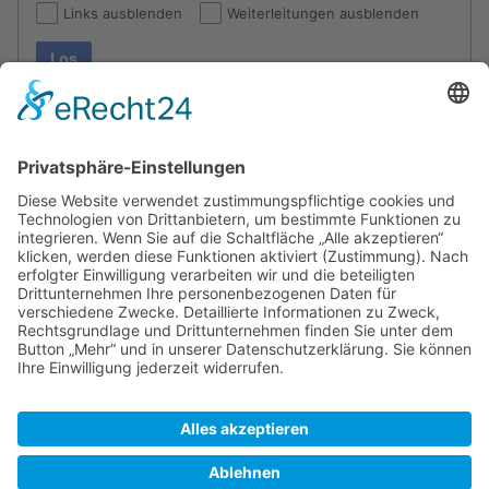
Links ausblenden
Weiterleitungen ausblenden
Los
Die folgenden Seiten verlinken auf
Möja Västerfjärd
:
Angezeigt werden 3 Einträge.
Zeige (
vorherige 50
|
nächste 50
) (
20
|
50
|
100
|
250
|
500
)
Stockholms skärgård/Große Fahrwasser
(
← Links
)
Möjafjärd
(
← Links
)
Blidösund
(
← Links
)
Zeige (
vorherige 50
|
nächste 50
) (
20
|
50
|
100
|
250
|
500
)