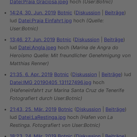
Datei:Praia Graciosa.jpeg
hoch
(User:Botnic)
14:24, 30. Jun. 2019
Botnic
Diskussion
Beiträge
lud
Datei:Praja Einfahrt.jpg
hoch
(Quelle:
User:Botnic)
13:46, 27. Jun. 2019
Botnic
Diskussion
Beiträge
lud
Datei:Angla.jpeg
hoch
(Marina de Angra do
Heroísmo Quelle: Mit freundlicher Genehmigung von
Matthias Renner)
21:35, 6. Apr. 2019
Botnic
Diskussion
Beiträge
lud
Datei:IMG 20190405 131127496.jpg
hoch
(Hafeneinfahrt zur Marina Santa Cruz de Tenerife
Fotografiert durch User:Botnic)
21:43, 25. Mär. 2019
Botnic
Diskussion
Beiträge
lud
Datei:LaRestinga.jpg
hoch
(Hafen von La
Restinga. Fotografiert von User:Botnic)
18:23, 24. Mär. 2019
Botnic
Diskussion
Beiträge