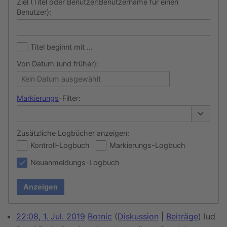
Ziel (Titel oder Benutzer:Benutzername für einen
Benutzer):
Titel beginnt mit …
Von Datum (und früher):
Kein Datum ausgewählt
Markierungs
-Filter:
Optionen
Zusätzliche Logbücher anzeigen:
Kontroll-Logbuch
Markierungs-Logbuch
Neuanmeldungs-Logbuch
Anzeigen
22:08, 1. Jul. 2019
Botnic
Diskussion
Beiträge
lud