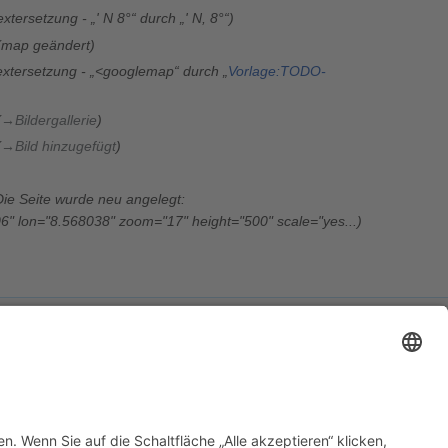
xtersetzung - „' N 8°“ durch „' N, 8°“
map geändert
extersetzung - „<googlemap“ durch „
Vorlage:TODO-
→
Bildergallerie
→
Bild hinzugefügt
Die Seite wurde neu angelegt:
306" lon="8.568038" zoom="17" height="500" scale="yes...