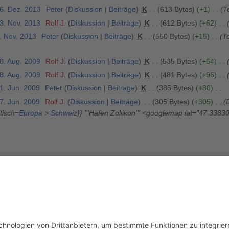
16. Dez. 2013
Peter
Diskussion
Beiträge
K
613 Bytes
+1
Te
23. Nov. 2013
Rolf J.
Diskussion
Beiträge
K
612 Bytes
+62
. Nov. 2013
Peter
Diskussion
Beiträge
K
550 Bytes
+15
T
28. Aug. 2009
Rolf J.
Diskussion
Beiträge
K
535 Bytes
+54
28. Aug. 2009
Rolf J.
Diskussion
Beiträge
K
481 Bytes
+96
1. Jun. 2009
Peter
Diskussion
Beiträge
K
385 Bytes
+80
7. Jun. 2009
Rolf J.
Diskussion
Beiträge
305 Bytes
+305
itisch=
Europa
>
Schweiz
}} '''Hafen Zollikon''' <googlemap lat="47.338
usschluss
Mobile Ansicht