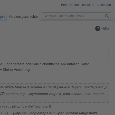
Benutzerkonto erstellen
Anmelden
S
igen
Versionsgeschichte
u
c
Hilfe
h
e
ie Eingabetaste oder die Schaltfläche am unteren Rand.
= Kleine Änderung
Veraltete Maps-Parameter entfernt (service, layers, overlays etc.)
Textersetzung - „layers=osm-mapnik, osm-oseam, osm-oseam-
−5
Map "centre" korrigiert
+52
kaputte GoogleMaps auf OpenSeeMap umgestellt