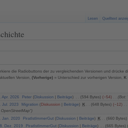
Lesen
Quelltext anze
schichte
kiere die Radiobuttons der zu vergleichenden Versionen und drücke d
ktuellen Version,
(Vorherige)
= Unterschied zur vorherigen Version,
K
. Apr. 2026
Peter
Diskussion
Beiträge
594 Bytes
−54
Bot: 
. Jul. 2023
Migration
Diskussion
Beiträge
K
648 Bytes
−12
, OpenStreetMap“
. Jan. 2020
PiratIstImmerGut
Diskussion
Beiträge
K
660 Bytes
28. Dez. 2019
PiratIstImmerGut
Diskussion
Beiträge
665 Bytes