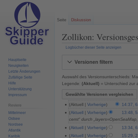
Seite
Diskussion
Zollikon: Versionsge
Logbücher dieser Seite anzeigen
Zur
Zur
Hauptseite
Versionen filtern
Navigation
Suche
Neuigkeiten
springen
springen
Letzte Änderungen
Auswahl des Versionsunterschieds: Mar
Zufällige Seite
Legende:
(Aktuell)
= Unterschied zur a
Hilfe
Unterstützung
Impressum
Aktuell
Vorherige
14:37, 6
6
Reviere
.
Aktuell
Vorherige
13:48, 5
Mittelmeer
5
A
Ostsee
cemt“ durch „layers=OpenSeaMap
.
Nordsee
p
J
Aktuell
Vorherige
13:34, 6
6
Atlantik
r
u
.
Aktuell
Vorherige
15:29, 
2
Karibik