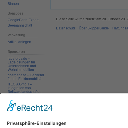
Binnen
Sonstiges
Diese Seite wurde zuletzt am 20. Oktober 201
GoogleEarth-Export
Seemannschaft
Datenschutz
Über SkipperGuide
Haftungsa
Verwaltung
Artikel anlegen
Sponsoren
lade-plus.de --
Ladelösungen für
Unternehmen und
Wohnimmobilien
chargebase -- Backend
für die Elektromobilität
ITEGIA GmbH --
Integration von
Softwarelandschaften,
individuelle
Softwarelösungen
Werkzeuge
Links auf diese Seite
Änderungen an
verlinkten Seiten