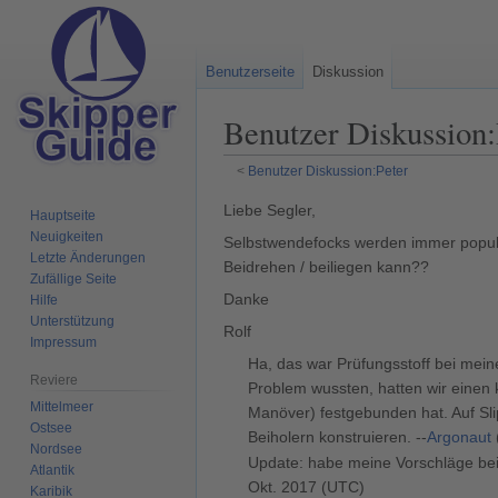
Benutzerseite
Diskussion
Benutzer Diskussion
:
<
Benutzer Diskussion:Peter
Zur
Zur
Liebe Segler,
Hauptseite
Navigation
Suche
Neuigkeiten
Selbstwendefocks werden immer populä
springen
springen
Letzte Änderungen
Beidrehen / beiliegen kann??
Zufällige Seite
Danke
Hilfe
Unterstützung
Rolf
Impressum
Ha, das war Prüfungsstoff bei mei
Reviere
Problem wussten, hatten wir einen 
Mittelmeer
Manöver) festgebunden hat. Auf Sli
Ostsee
Beiholern konstruieren. --
Argonaut
Nordsee
Update: habe meine Vorschläge be
Atlantik
Okt. 2017 (UTC)
Karibik