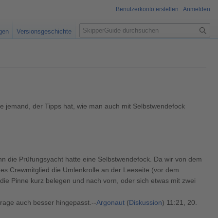
Benutzerkonto erstellen
Anmelden
S
igen
Versionsgeschichte
u
c
h
e
e jemand, der Tipps hat, wie man auch mit Selbstwendefock
nn die Prüfungsyacht hatte eine Selbstwendefock. Da wir von dem
des Crewmitglied die Umlenkrolle an der Leeseite (vor dem
die Pinne kurz belegen und nach vorn, oder sich etwas mit zwei
frage auch besser hingepasst.--
Argonaut
(
Diskussion
) 11:21, 20.