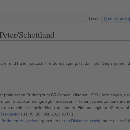
Lesen
Quelltext anze
Peter/Schottland
rer und haben ja auch ihre Berechtigung. Ist da in der Seglergemeind
ner praktischen Prüfung zum BR-Schein, Oktober 1993 - sozusagen, de
kurzen Stropp zurechtgelegt, mit dessen Hilfe ein jeweils zu benennen
p, um nachher schneller lösen zu können. Einhandsegler müßten wohl 
(
Diskussion
) 11:05, 20. Okt. 2017 (UTC)
i
Beiliegen#Hinweise
ergänzt. In
deren Diskussionsseite
hätte diese An