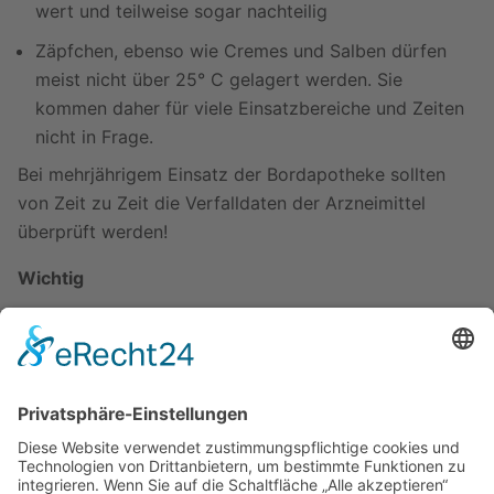
wert und teilweise sogar nachteilig
Zäpfchen, ebenso wie Cremes und Salben dürfen
meist nicht über 25° C gelagert werden. Sie
kommen daher für viele Einsatzbereiche und Zeiten
nicht in Frage.
Bei mehrjährigem Einsatz der Bordapotheke sollten
von Zeit zu Zeit die Verfalldaten der Arzneimittel
überprüft werden!
Wichtig
Schon der Natur eines Wiki entsprechend erhebt diese
Empfehlung weder den Anspruch auf Vollständigkeit,
noch auf Fehlerfreiheit! Sie ist vielmehr als Anregung
zu verstehen. Zur Kritik empfiehlt sich die Benutzung
der
Diskussionsseite
. Hier findet man auch Meinungen
zur Frage der Verwendung von sterilem oder