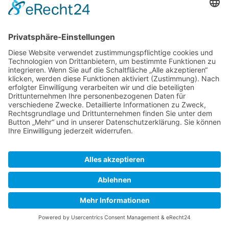
Ich denke, dass alle persönlichen Eindrücke von vor
2011 gelöscht werden können, da es den Hafen so
nicht mehr gibt. Andere Meinungen?
Eike
(
Diskussion
)
16:04, 12. Jul. 2015 (CEST)
Mommark wieder offen
Zurück zur Seite „Mommark“.
Zuletzt bearbeitet vor 2 Jahren
von
Mlmuc
SkipperGuide
Datenschutz
Klassische Ansicht