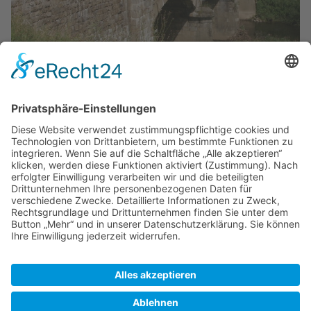
Die Emsüberführung der Alten Fahrt bei Münster -
heute ist die Brückenwanne leer
Die Obere Ems
Zuletzt bearbeitet vor 11 Jahren
von
92.205.111.54
Autoren:
Erik
,
Kalle
,
Kannix
,
Messe
,
My-Libra