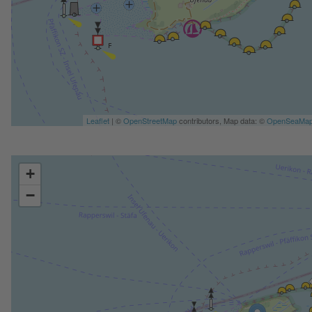
Leaflet
| ©
OpenStreetMap
contributors, Map data: ©
OpenSeaMa
+
−