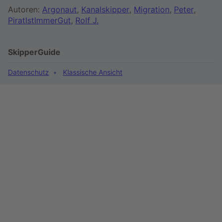
Autoren:
Argonaut
,
Kanalskipper
,
Migration
,
Peter
,
PiratIstImmerGut
,
Rolf J.
SkipperGuide
Datenschutz
Klassische Ansicht