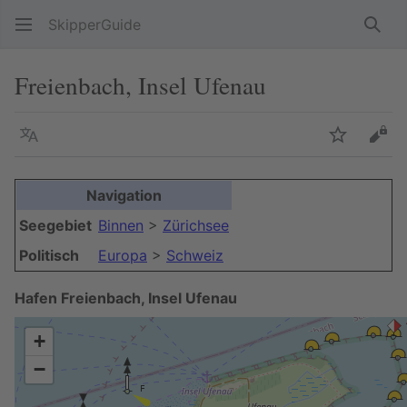
SkipperGuide
Such
Freienbach, Insel Ufenau
Sprache
Beobacht
Quel
Navigation
Seegebiet
Binnen
>
Zürichsee
Politisch
Europa
>
Schweiz
Hafen Freienbach, Insel Ufenau
+
−