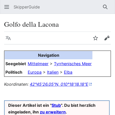
SkipperGuide
Such
Golfo della Lacona
Sprache
Beobacht
Quel
Navigation
Seegebiet
Mittelmeer
>
Tyrrhenisches Meer
Politisch
Europa
>
Italien
>
Elba
Koordinaten:
42°45'26.05"N, 010°18'18.18"E
Dieser Artikel ist ein "
Stub
". Du bist herzlich
eingeladen, ihn
zu erweitern
.