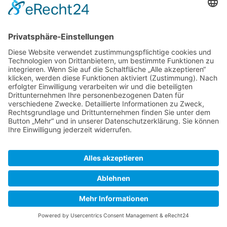
führt. Durchfahrt nur für kleine Motorboote.
Häfen und Marinas
Zuletzt bearbeitet vor 3 Jahren
von
Mfu
Autoren:
Corona
,
M Dietrich
,
Mfu
,
Peter
,
Wolfstatze
SkipperGuide
Datenschutz
Klassische Ansicht