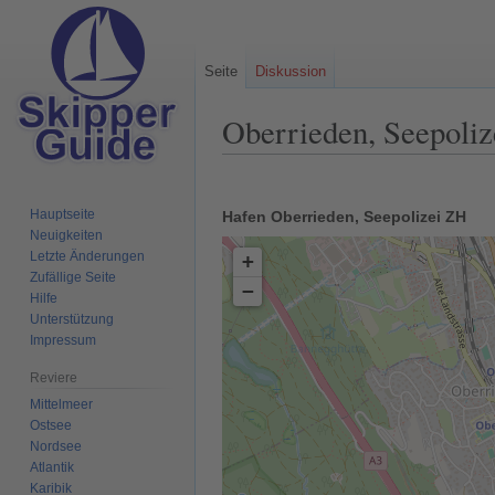
Seite
Diskussion
Oberrieden, Seepoli
Zur
Zur
Navigation
Suche
Hauptseite
Hafen Oberrieden, Seepolizei ZH
springen
springen
Neuigkeiten
Letzte Änderungen
+
Zufällige Seite
−
Hilfe
Unterstützung
Impressum
Reviere
Mittelmeer
Ostsee
Nordsee
Atlantik
Karibik