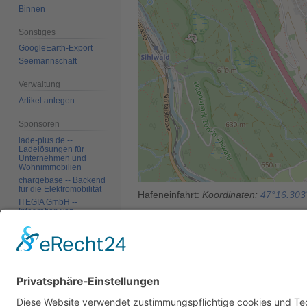
Binnen
Sonstiges
GoogleEarth-Export
Seemannschaft
Verwaltung
Artikel anlegen
Sponsoren
lade-plus.de --
Ladelösungen für
Unternehmen und
Wohnimmobilien
chargebase -- Backend
für die Elektromobilität
Hafeneinfahrt:
Koordinaten:
47°16.303'
ITEGIA GmbH --
Integration von
Softwarelandschaften,
Kategorien
:
See
Binnen
Zürichse
individuelle
Softwarelösungen
Werkzeuge
Autoren:
Migration
,
Peter
,
PiratIstImm
Links auf diese Seite
Änderungen an
verlinkten Seiten
Diese Seite wurde zuletzt am 6. April 2026 um