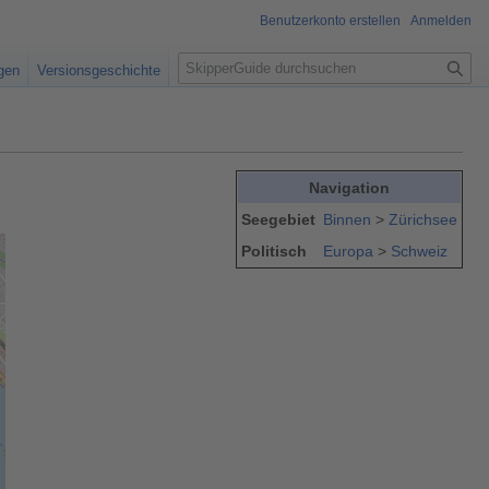
Benutzerkonto erstellen
Anmelden
S
igen
Versionsgeschichte
u
c
h
e
Navigation
Seegebiet
Binnen
>
Zürichsee
Politisch
Europa
>
Schweiz