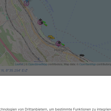
Leaflet
| ©
OpenStreetMap
contributors, Map data: ©
OpenSeaMap
contributors
 N, 8°35.154' E
e
Europa
Schweiz
erGut
,
Rolf J.
 12:50 Uhr geändert.