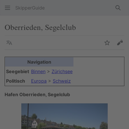
SkipperGuide
Such
Oberrieden, Segelclub
Sprache
Beobacht
Quel
Navigation
Seegebiet
Binnen
>
Zürichsee
Politisch
Europa
>
Schweiz
Hafen Oberrieden, Segelclub