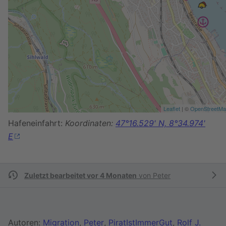
Leaflet
| ©
OpenStreetM
Hafeneinfahrt:
Koordinaten:
47°16.529' N, 8°34.974'
E
Zuletzt bearbeitet vor 4 Monaten
von
Peter
Autoren:
Migration
,
Peter
,
PiratIstImmerGut
,
Rolf J.