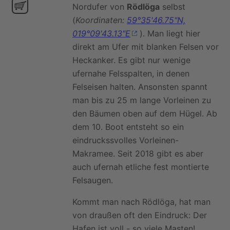
Nordufer von
Rödlöga
selbst
(
Koordinaten:
59°35'46.75"N,
019°09'43.13"E
). Man liegt hier
direkt am Ufer mit blanken Felsen vor
Heckanker. Es gibt nur wenige
ufernahe Felsspalten, in denen
Felseisen halten. Ansonsten spannt
man bis zu 25 m lange Vorleinen zu
den Bäumen oben auf dem Hügel. Ab
dem 10. Boot entsteht so ein
eindruckssvolles Vorleinen-
Makramee. Seit 2018 gibt es aber
auch ufernah etliche fest montierte
Felsaugen.
Kommt man nach Rödlöga, hat man
von draußen oft den Eindruck: Der
Hafen ist voll - so viele Masten!