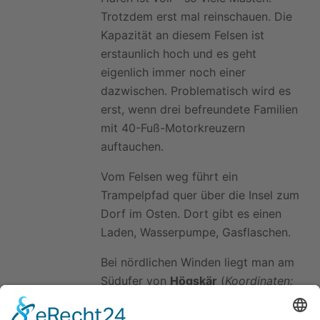
Trotzdem erst mal reinschauen. Die
Kapazität an diesem Felsen ist
erstaunlich hoch und es geht
eigenlich immer noch einer
dazwischen. Problematisch wird es
erst, wenn drei befreundete Familien
mit 40-Fuß-Motorkreuzern
auftauchen.
Vom Felsen weg führt ein
Trampelpfad quer über die Insel zum
Dorf im Osten. Dort gibt es einen
Laden, Wasserpumpe, Gasflaschen.
Bei nördlichen Winden liegt man am
Südufer von
Högskär
(
Koordinaten:
59°35'48.10"N, 019°09'36.35"E
).
Hier wird fast nur an Bäumen