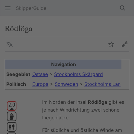
SkipperGuide
Such
Rödlöga
Sprache
Beobacht
Quel
Navigation
Seegebiet
Ostsee
>
Stockholms Skärgard
Politisch
Europa
>
Schweden
>
Stockholms Län
Im Norden der Insel
Rödlöga
gibt es
je nach Windrichtung zwei schöne
Liegeplätze:
Für südliche und östliche Winde am