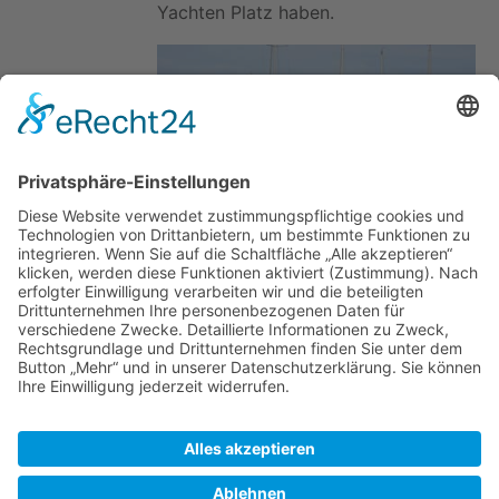
Yachten Platz haben.
Zuletzt bearbeitet vor 3 Jahren
von
2003:D5:AF1A:1900:F019:FE83:B0B3:B550
Autoren:
Corona
,
M Dietrich
,
Peter