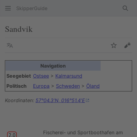
SkipperGuide
Such
Sandvik
Sprache
Beobacht
Quel
Navigation
Seegebiet
Ostsee
>
Kalmarsund
Politisch
Europa
>
Schweden
>
Öland
Koordinaten:
57°04.3'N, 016°51.4'E
Fischerei- und Sportboothafen am