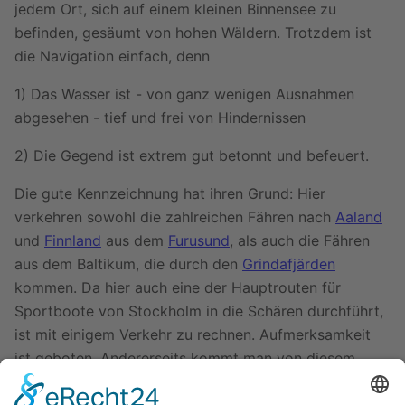
jedem Ort, sich auf einem kleinen Binnensee zu
befinden, gesäumt von hohen Wäldern. Trotzdem ist
die Navigation einfach, denn
1) Das Wasser ist - von ganz wenigen Ausnahmen
abgesehen - tief und frei von Hindernissen
2) Die Gegend ist extrem gut betonnt und befeuert.
Die gute Kennzeichnung hat ihren Grund: Hier
verkehren sowohl die zahlreichen Fähren nach
Aaland
und
Finnland
aus dem
Furusund
, als auch die Fähren
aus dem Baltikum, die durch den
Grindafjärden
kommen. Da hier auch eine der Hauptrouten für
Sportboote von Stockholm in die Schären durchführt,
ist mit einigem Verkehr zu rechnen. Aufmerksamkeit
ist geboten. Andererseits kommt man von diesem
Gewässer wirklich überall hin - das Gegenteil von einer