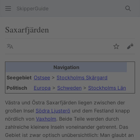
SkipperGuide
Such
Saxarfjärden
Sprache
Beobacht
Quel
Navigation
Seegebiet
Ostsee
>
Stockholms Skärgard
Politisch
Europa
>
Schweden
>
Stockholms Län
Västra und Östra Saxarfjärden liegen zwischen der
großen Insel
Södra Ljusterö
und dem Festland knapp
nördlich von
Vaxholm
. Beide Teile werden durch
zahlreiche kleinere Inseln voneinander getrennt. Das
Gebiet ist zwar optisch unübersichtlich: Man glaubt an