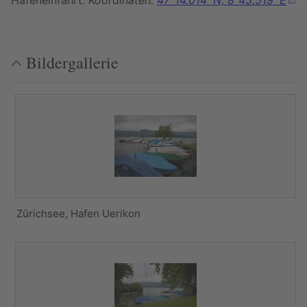
Hafeneinfahrt:
Koordinaten:
47°14.014' N, 8°45.519' E
Bildergallerie
Zürichsee, Hafen Uerikon