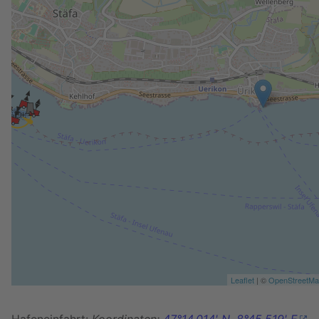
Leaflet
| ©
OpenStreetM