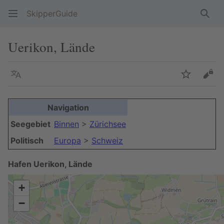
SkipperGuide
Such
Uerikon, Lände
Sprache
Beobacht
Quel
Navigation
Seegebiet
Binnen
>
Zürichsee
Politisch
Europa
>
Schweiz
Hafen Uerikon, Lände
+
−