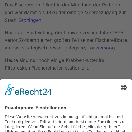
Das Fischereidorf liegt in der Mündung der Reitdiep
und war damit bis 1876 der einzige Meereszugang zur
Stadt
Groningen
.
Nach der Eindeichung der Lauwerszee im Jahre 1969,
verlor Zotkamp einen großen Teil seiner Fischereiflotte
an das, strategisch besser gelegene,
Lauwersoog
.
Heute sind nur noch einige Krabbenkutter im
Pittoresken Fischereihafen stationiert.
Yachthäfen, Liegeplätze
Versorgung
Weblinks