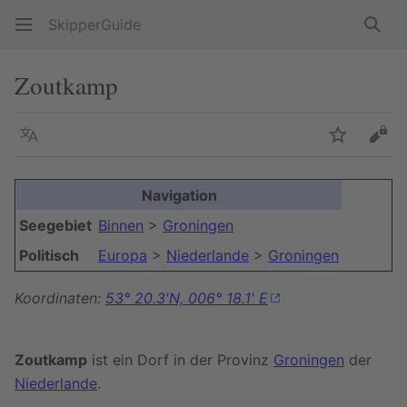
SkipperGuide
Such
Zoutkamp
Sprache
Beobacht
Quel
Navigation
Seegebiet
Binnen
>
Groningen
Politisch
Europa
>
Niederlande
>
Groningen
Koordinaten:
53° 20.3'N, 006° 18.1' E
Zoutkamp
ist ein Dorf in der Provinz
Groningen
der
Niederlande
.