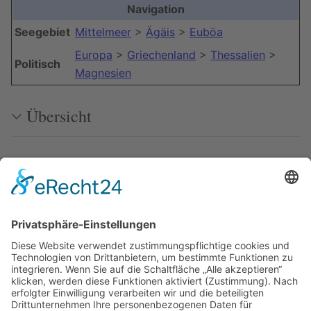
Navigation
Seegebiet
Mittelmeer
>
Ägäis
>
Euböa
Europa
>
Griechenland
>
Thessalien
>
Politisch
Magnesien
Übersicht
Liege- und Ankerplätze
Quellen
Bilder