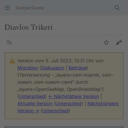
SkipperGuide
Such
Diavlos Trikeri
Sprache
Beobacht
Quel
Version vom 5. Juli 2023, 13:31 Uhr von
Migration
(
Diskussion
|
Beiträge
)
(Textersetzung - „layers=osm-mapnik, osm-
oseam, osm-oseam-cemt“ durch
„layers=OpenSeaMap, OpenStreetMap“)
(
Unterschied
)
← Nächstältere Version
|
Aktuelle Version
(
Unterschied
) |
Nächstjüngere
Version →
(
Unterschied
)