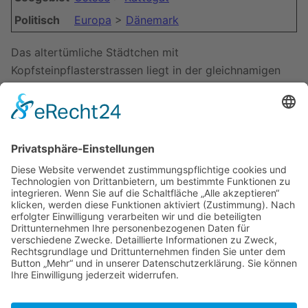
Politisch
Europa
>
Dänemark
Das altertümliche Städtchen mit
Kopfsteinpflasterstrassen liegt in der gleichnamigen
Bucht östlich von
Aarhus
. Es hat zwei Häfen:
Nordhafen oder Traffikhafen
Skudehavn
Fregatte Jylland
Zuletzt bearbeitet vor 6 Jahren
von
Rumpf
Autoren:
Hannes sc
,
Hbachmann
,
Legolas13
,
M