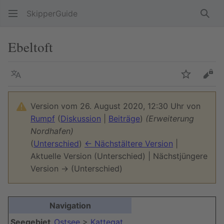
SkipperGuide
Such
Ebeltoft
Sprache
Beobacht
Quel
Version vom 26. August 2020, 12:30 Uhr von
Rumpf
(
Diskussion
|
Beiträge
)
(Erweiterung
Nordhafen)
(
Unterschied
)
← Nächstältere Version
|
Aktuelle Version (Unterschied) | Nächstjüngere
Version → (Unterschied)
Navigation
Seegebiet
Ostsee
>
Kattegat