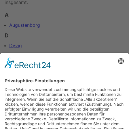
insgesamt.
A
Augustenborg
D
Dyvig
F
Fynshav
H
Høruphav
M
Mommark
S
Sønderborg