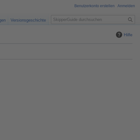
Benutzerkonto erstellen
Anmelden
S
igen
Versionsgeschichte
u
c
Hilfe
h
e