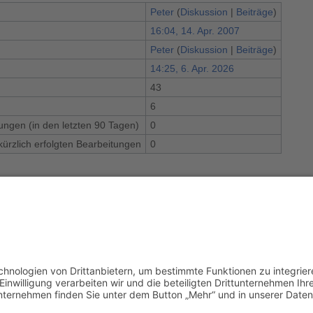
Peter
(
Diskussion
|
Beiträge
)
16:04, 14. Apr. 2007
Peter
(
Diskussion
|
Beiträge
)
14:25, 6. Apr. 2026
43
n
6
tungen (in den letzten 90 Tagen)
0
kürzlich erfolgten Bearbeitungen
0
NHALTSVERZEICHNIS__
age:Buch
(
Quelltext anzeigen
) schreibgeschützt (nur Administratoren)
age:Navigation
(
Quelltext anzeigen
)
age:TOCright
(
Quelltext anzeigen
)
age:Toter Link
(
Quelltext anzeigen
)