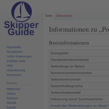
Seite
Diskussion
Informationen zu „Po
Basisinformationen
Zur
Zur
Navigation
Suche
Hauptseite
Neuigkeiten
springen
springen
Anzeigetitel
Letzte Änderungen
Standardsortierschlüssel
Zufällige Seite
Hilfe
Seitenlänge (in Bytes)
Unterstützung
Namensraumkennnummer
Impressum
Seitenkennnummer
Reviere
Seiteninhaltssprache
Mittelmeer
Seiteninhaltsmodell
Ostsee
Nordsee
Indizierung durch Suchmaschinen
Atlantik
Anzahl der Weiterleitungen zu dieser 
Karibik