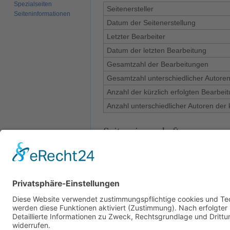
Spezialseiten
Seitenersteller
Seiten­­informationen
Datum der Seitenerstellung
Letzter Bearbeiter
Datum der letzten Bearbeitung
Gesamtzahl der Bearbeitungen
Gesamtzahl unterschiedlicher Autore
Anzahl der kürzlich erfolgten Bearbei
Anzahl unterschiedlicher Autoren der 
Seiteneigenschaften
Magisches Wort (1)
__I
Eingebundene Vorlagen (4)
Vorl
Vorl
Vorl
Vorl