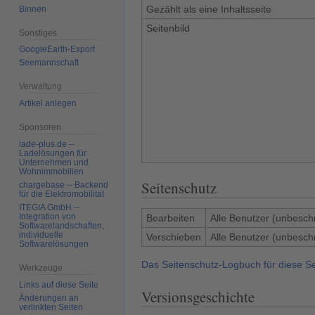
Gezählt als eine Inhaltsseite
Binnen
Seitenbild
Sonstiges
GoogleEarth-Export
Seemannschaft
Verwaltung
Artikel anlegen
Sponsoren
lade-plus.de --
Ladelösungen für
Unternehmen und
Wohnimmobilien
Seitenschutz
chargebase -- Backend
für die Elektromobilität
ITEGIA GmbH --
Integration von
Bearbeiten
Alle Benutzer (unbesch
Softwarelandschaften,
individuelle
Verschieben
Alle Benutzer (unbesch
Softwarelösungen
Das Seitenschutz-Logbuch für diese S
Werkzeuge
Links auf diese Seite
Versionsgeschichte
Änderungen an
verlinkten Seiten