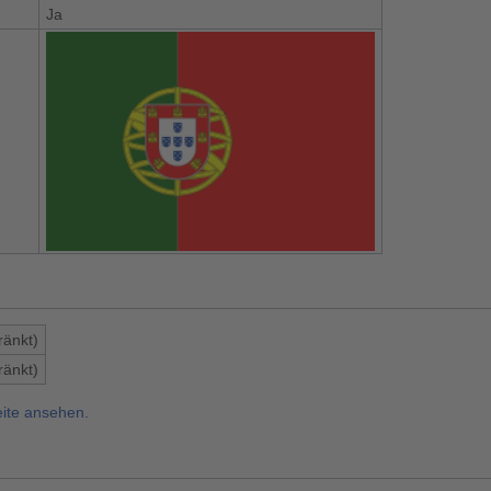
Ja
ränkt)
ränkt)
eite ansehen.