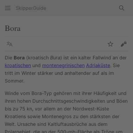
SkipperGuide
Such
Bora
Sprache
Beobacht
Quel
Die
Bora
(kroatisch
Bura
) ist ein kalter Fallwind an der
kroatischen
und
montenegrinischen
Adriaküste
. Sie
tritt im Winter stärker und anhaltender auf als im
Sommer.
Winde vom Bora-Typ gehören mit ihrer Häufigkeit und
ihren hohen Durchschnittsgeschwindigkeiten und Böen
bis zu 75 kn, vor allem an der Nordwest-Küste
Kroatiens sowie Montenegros zu den stärksten der
Welt. Ursache sind Kaltluftausbrüche aus dem
Polargebiet, die an der 500-mb-Fläche als Tröge um