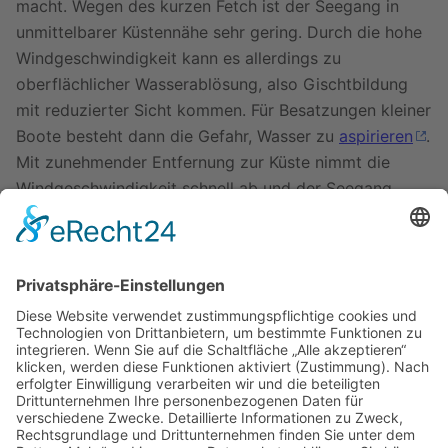
macht. Wegen des kurzen Fetch ist der Seegang in
unmittelbarer Küstennähe sehr gering. Durch die hohe
Windgeschwindigkeit kann es allerdings zu
oberflächlicher Wasserablösung, also Gischtbildung
mit reduzierter Sicht kommen. Für Besatzungen kleiner
Boote besteht dann die Gefahr, Wasser zu
aspirieren
.
Mit zunehmender Entfernung zur Küste nimmt die
Windgeschwindigkeit schnell ab und der Seegang
etwas zu. Für die Transityacht kann es also eine
sinnvolle Alternative sein, auf See auszuweichen.
An der gegenüberliegenden, italienischen Adriaküste
sinkt die Bora auf Geschwindigkeiten unter 20 kn ab
und wird bei geringer Bewölkung vom thermischen
Land-Seewind-System überlagert.
Zuletzt bearbeitet vor 8 Jahren
von
93.132.99.139