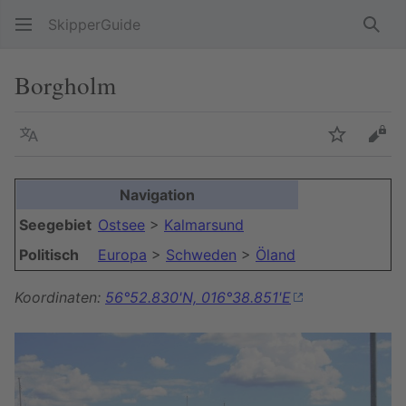
SkipperGuide
Such
Borgholm
Sprache
Beobacht
Quel
Navigation
Seegebiet
Ostsee
>
Kalmarsund
Politisch
Europa
>
Schweden
>
Öland
Koordinaten:
56°52.830'N, 016°38.851'E