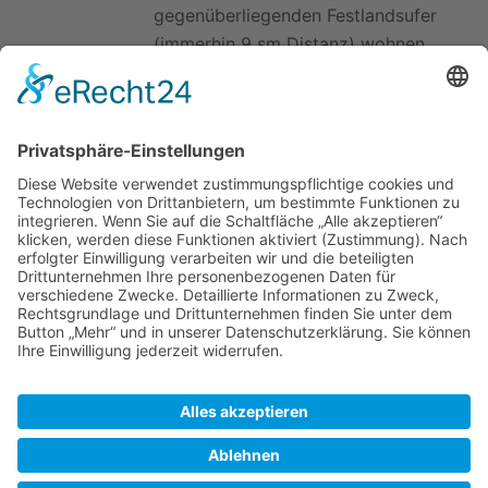
gegenüberliegenden Festlandsufer
(immerhin 9 sm Distanz) wohnen.
Die berichten, daß sie dort manchmal
die Bässe aus Borgholm noch hören
können.
Sämtliche Versorgungsmöglichkeiten.
Zahlreiche Restaurants.
Zuletzt bearbeitet vor 2 Jahren
von
MarkusP
Autoren:
Corona
,
M Dietrich
,
MarkusP
,
NORDWEST III
,
Peter