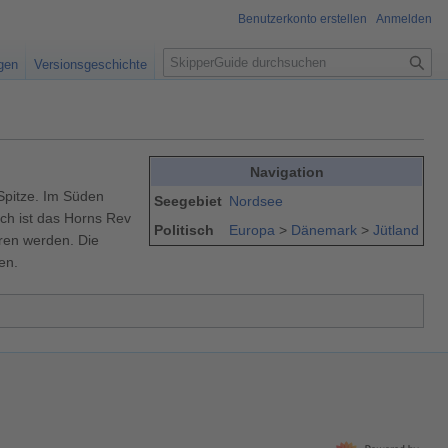
Benutzerkonto erstellen
Anmelden
S
igen
Versionsgeschichte
u
c
h
e
Navigation
Spitze. Im Süden
Seegebiet
Nordsee
ch ist das Horns Rev
Politisch
Europa
>
Dänemark
>
Jütland
hren werden. Die
en.