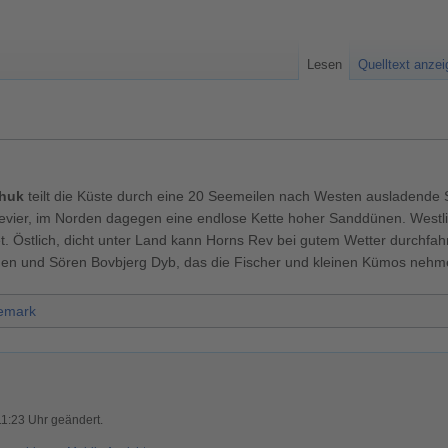
Lesen
Quelltext anze
huk
teilt die Küste durch eine 20 Seemeilen nach Westen ausladende 
evier, im Norden dagegen eine endlose Kette hoher Sanddünen. Westli
t. Östlich, dicht unter Land kann Horns Rev bei gutem Wetter durchfa
en und Sören Bovbjerg Dyb, das die Fischer und kleinen Kümos nehm
emark
11:23 Uhr geändert.