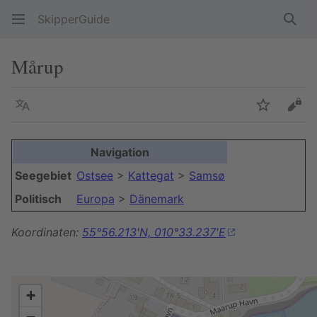
SkipperGuide
Such
Mårup
Sprache
Beobacht
Quel
Navigation
Seegebiet
Ostsee
>
Kattegat
>
Samsø
Politisch
Europa
>
Dänemark
Koordinaten:
55°56.213'N, 010°33.237'E
+