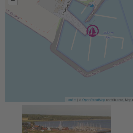
−
Leaflet
| ©
OpenStreetMap
contributors, Map 