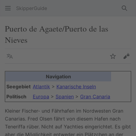
SkipperGuide
Such
Puerto de Agaete/Puerto de las
Nieves
Sprache
Beobacht
Quel
Navigation
Seegebiet
Atlantik
>
Kanarische Inseln
Politisch
Europa
>
Spanien
>
Gran Canaria
Kleiner Fischer- und Fährhafen im Nordwesten Gran
Canarias. Fred Olsen fährt von diesem Hafen nach
Teneriffa rüber. Nicht auf Yachties eingerichtet. Es gibt
aber die Möglichkeit entweder ein Plätzchen an der