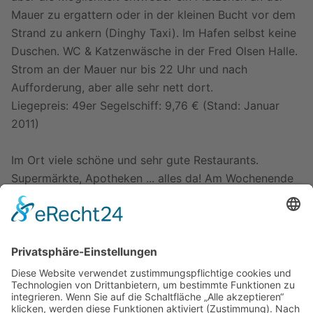
Mauer zu ergattern oder in der kleinen Bucht vor dem
Strand zu ankern (Dinghy Taxi). Im Hafen selbst keine
Duschen. WC & Katzenwäsche in der Fred Olsen Halle.
Strom an der Mauer nur bis 22 Uhr und nach
Aufforderung, aber alle sehr nett dort.
Liegepreis: 49er Segelschiff: 9,76 € (Stand: Januar
2011)
Im Ort viele schöne und sehr gute Restaurants.
Supermärkte, Apotheken ... alles da! Am Wochenende
sehr lebhaft - viele Ausflügler.
Puerto de las Nieves Hafeneinfahrt