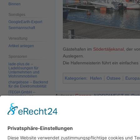
Binnen
Sonstiges
GoogleEarth-Export
Seemannschaft
Verwaltung
Artikel anlegen
Gästehafen im
Södertäljekanal
, der vo
Auslegern.
Sponsoren
Die Hafenmeisterin führt ein einfache
lade-plus.de --
Ladelösungen für
Unternehmen und
Wohnimmobilien
Kategorien
:
Hafen
Ostsee
Europa
chargebase -- Backend
für die Elektromobilität
ITEGIA GmbH --
Autoren:
Corona
,
NORDWEST III
,
Pet
Integration von
Softwarelandschaften,
individuelle
Softwarelösungen
Diese Seite wurde zuletzt am 11. Januar 2016
Werkzeuge
Datenschutz
Über SkipperGuide
Haftungsa
Links auf diese Seite
Änderungen an
verlinkten Seiten