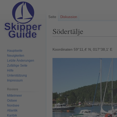
Seite
Diskussion
Södertälje
Zur
Zur
Navigation
Suche
Koordinaten 59°11,4' N, 017°38,1' E
Hauptseite
springen
springen
Neuigkeiten
Letzte Änderungen
Zufällige Seite
Hilfe
Unterstützung
Impressum
Reviere
Mittelmeer
Ostsee
Nordsee
Atlantik
Karibik