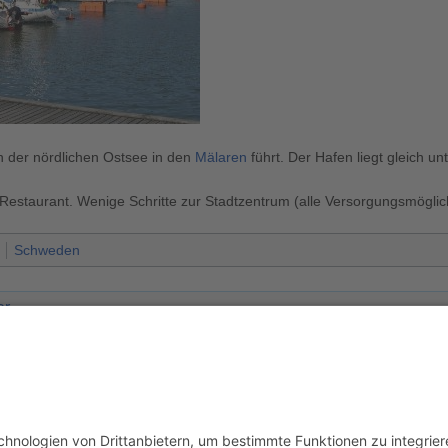
n der nördlichen Ostsee in den
Mälaren
führt. Der Hafen liegt gleich 
s Restaurant. Wenige Schritte zur Stadtzentrum (alle Versorgungsmög
Schweden
er
 um 10:39 Uhr geändert.
usschluss
Mobile Ansicht