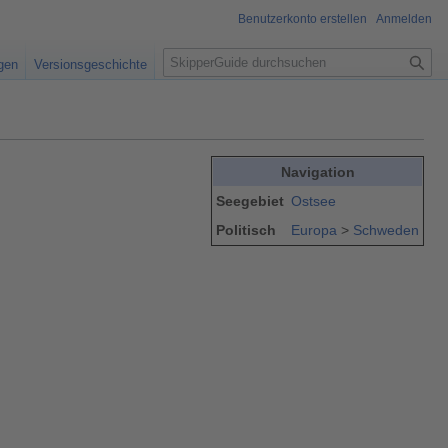
Benutzerkonto erstellen
Anmelden
S
igen
Versionsgeschichte
u
c
h
e
Navigation
Seegebiet
Ostsee
Politisch
Europa
>
Schweden