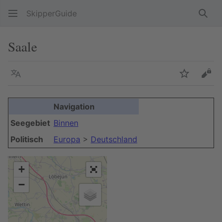
SkipperGuide
Such
Saale
Sprache
Beobacht
Quel
Navigation
Seegebiet
Binnen
Politisch
Europa
>
Deutschland
+
−