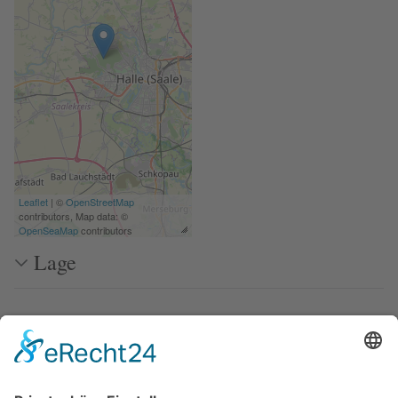
Leaflet
| ©
OpenStreetMap
contributors, Map data: ©
OpenSeaMap
contributors
Lage
Anleger/ Häfen
Literatur