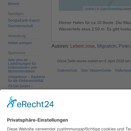
Binnen
Leaflet
| ©
OpenStreetMap
contr
Sonstiges
GoogleEarth-Export
Kleiner Hafen für ca 10 Boote. Die Wass
Seemannschaft
Wassertiefe etwa 2,50 m. Es gibt koste
Verwaltung
Artikel anlegen
Autoren:
Leberc.rose
,
Migration
,
Peter
Sponsoren
lade-plus.de --
Diese Seite wurde zuletzt am 6. April 2026 um
Ladelösungen für
Unternehmen und
Datenschutz
Über SkipperGuide
Haftungsa
Wohnimmobilien
chargebase -- Backend
für die Elektromobilität
ITEGIA GmbH --
Integration von
Softwarelandschaften,
individuelle
Softwarelösungen
Werkzeuge
Links auf diese Seite
Änderungen an
verlinkten Seiten