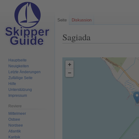
Seite
Diskussion
Sagiada
Zur
Zur
Navigation
Suche
Hauptseite
+
springen
springen
Neuigkeiten
−
Letzte Änderungen
Zufällige Seite
Hilfe
Unterstützung
Impressum
Reviere
Mittelmeer
Ostsee
Nordsee
Atlantik
Karibik