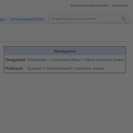
Benutzerkonto erstellen
Anmelden
S
igen
Versionsgeschichte
u
c
h
e
Navigation
Seegebiet
Mittelmeer
>
Ionisches Meer
>
Nord Ionische Inseln
Politisch
Europa
>
Griechenland
>
Ionische Inseln