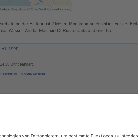
ibutors, Map data: ©
OpenSeaMap
contributors
ertiefe an der Einfahrt ist 2 Meter! Man kann auch seitlich vor der Ein
nlos Wasser. An der Mole sind 3 Restaurants und eine Bar.
,
REsser
 14:28 Uhr geändert.
usschluss
Mobile Ansicht