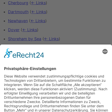
Cherbourg
(
← Links
)
Dartmouth
(
← Links
)
Newhaven
(
← Links
)
Dover
(
← Links
)
Shoreham by Sea
(
← Links
)
Boulogne-sur-Mer
(
← Links
)
Saint-Malo
(
← Links
)
Morlaix
(
← Links
)
Alderney
(
← Links
)
Roscoff
(
← Links
)
Benutzer:Cleanerx/Bücher/Nordsee Themse
(
←
Links
)
Vorlage:Navigationsleiste Ärmelkanal
(
← Links
)