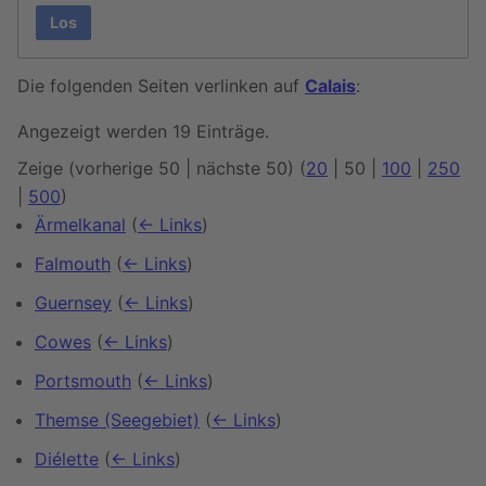
Los
Die folgenden Seiten verlinken auf
Calais
:
Angezeigt werden 19 Einträge.
Zeige (
vorherige 50
|
nächste 50
) (
20
|
50
|
100
|
250
|
500
)
Ärmelkanal
(
← Links
)
Falmouth
(
← Links
)
Guernsey
(
← Links
)
Cowes
(
← Links
)
Portsmouth
(
← Links
)
Themse (Seegebiet)
(
← Links
)
Diélette
(
← Links
)