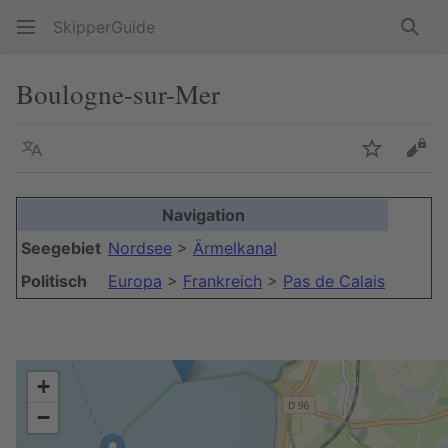
SkipperGuide
Such
Boulogne-sur-Mer
Sprache
Beobacht
Quel
Navigation
Seegebiet
Nordsee
>
Ärmelkanal
Politisch
Europa
>
Frankreich
>
Pas de Calais
+
−