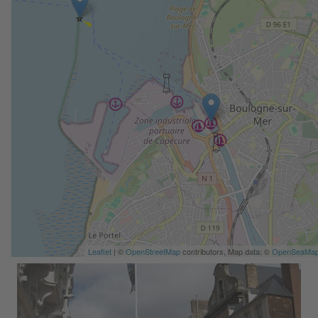
Leaflet
| ©
OpenStreetMap
contributors, Map data: ©
OpenSeaMa