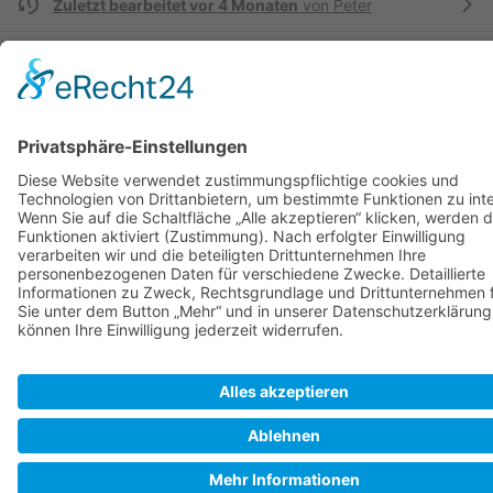
Zuletzt bearbeitet vor 4 Monaten
von
Peter
Autoren:
Argonaut
,
Cleanerx
,
Hbachmann
,
Migration
,
Mmartin
,
Peter
SkipperGuide
Datenschutz
Klassische Ansicht