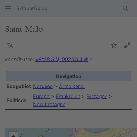
SkipperGuide
Such
Saint-Malo
Sprache
Beobacht
Quel
Koordinaten:
48°38.9'N, 002°01.4'W
Navigation
Seegebiet
Nordsee
>
Ärmelkanal
Europa
>
Frankreich
>
Bretagne
>
Politisch
Nordbretagne
+