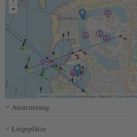
−
Leaflet
| ©
OpenStreetMap
contributors, Map data: ©
OpenSeaMa
Ansteuerung
Liegeplätze