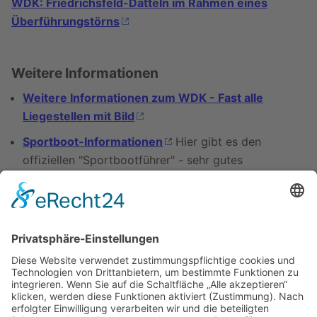
WDK: Friedrichsfeld-Datteln im Rahmen eines
Überführungstörns
Weitere Informationen
Weitere Informationen zum WDK - Fast alle
Liegestellen mit Bild
Sportboot-Informationen
Hier gibt es den
offiziellen "Sportbootführer" - sehr gutes
Kartenmaterial zum Ruhrgebiet
Alle Wasserstraßen im Ruhrgebiet
Zur Geschichte der Wasserstraßen im
Ruhrgebiet
Literatur und Karten