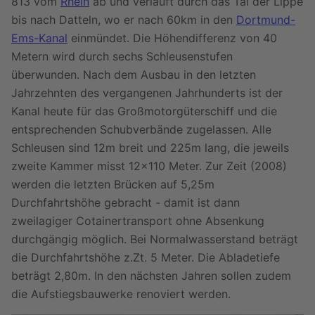
813 vom
Rhein
ab und verläuft durch das Tal der Lippe
bis nach Datteln, wo er nach 60km in den
Dortmund-
Ems-Kanal
einmündet. Die Höhendifferenz von 40
Metern wird durch sechs Schleusenstufen
überwunden. Nach dem Ausbau in den letzten
Jahrzehnten des vergangenen Jahrhunderts ist der
Kanal heute für das Großmotorgüterschiff und die
entsprechenden Schubverbände zugelassen. Alle
Schleusen sind 12m breit und 225m lang, die jeweils
zweite Kammer misst 12x110 Meter. Zur Zeit (2008)
werden die letzten Brücken auf 5,25m
Durchfahrtshöhe gebracht - damit ist dann
zweilagiger Cotainertransport ohne Absenkung
durchgängig möglich. Bei Normalwasserstand beträgt
die Durchfahrtshöhe z.Zt. 5 Meter. Die Abladetiefe
beträgt 2,80m. In den nächsten Jahren sollen zudem
die Aufstiegsbauwerke renoviert werden.