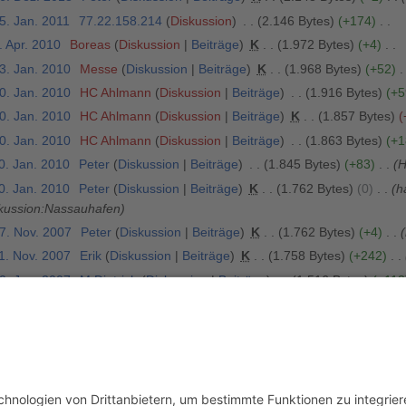
5. Jan. 2011
77.22.158.214
Diskussion
2.146 Bytes
+174
. Apr. 2010
Boreas
Diskussion
Beiträge
K
1.972 Bytes
+4
3. Jan. 2010
Messe
Diskussion
Beiträge
K
1.968 Bytes
+52
0. Jan. 2010
HC Ahlmann
Diskussion
Beiträge
1.916 Bytes
+5
0. Jan. 2010
HC Ahlmann
Diskussion
Beiträge
K
1.857 Bytes
0. Jan. 2010
HC Ahlmann
Diskussion
Beiträge
1.863 Bytes
+1
0. Jan. 2010
Peter
Diskussion
Beiträge
1.845 Bytes
+83
H
0. Jan. 2010
Peter
Diskussion
Beiträge
K
1.762 Bytes
0
h
iskussion:Nassauhafen
17. Nov. 2007
Peter
Diskussion
Beiträge
K
1.762 Bytes
+4
1. Nov. 2007
Erik
Diskussion
Beiträge
K
1.758 Bytes
+242
0. Jun. 2007
M Dietrich
Diskussion
Beiträge
1.516 Bytes
+113
. Jun. 2007
M Dietrich
Diskussion
Beiträge
1.403 Bytes
+1.33
. Jun. 2007
M Dietrich
Diskussion
Beiträge
67 Bytes
+67