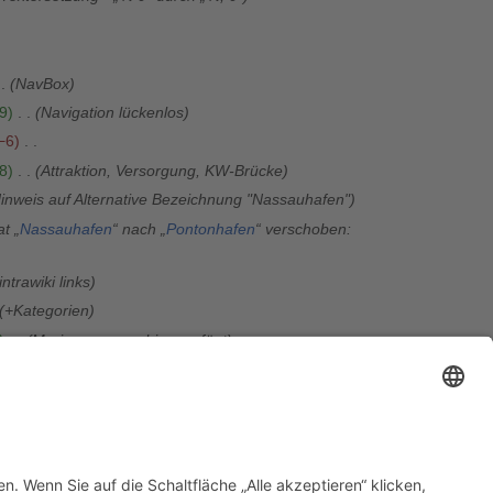
NavBox
9
Navigation lückenlos
−6
8
Attraktion, Versorgung, KW-Brücke
inweis auf Alternative Bezeichnung "Nassauhafen"
at „
Nassauhafen
“ nach „
Pontonhafen
“ verschoben:
intrawiki links
+Kategorien
Marinemuseum hinzugefügt
6
Allgemeine Darstellung
Allgemeinbeschreibung