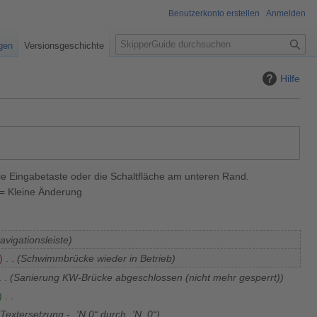
Benutzerkonto erstellen
Anmelden
S
igen
Versionsgeschichte
u
c
Hilfe
h
e
ie Eingabetaste oder die Schaltfläche am unteren Rand.
= Kleine Änderung
avigationsleiste
Schwimmbrücke wieder in Betrieb
Sanierung KW-Brücke abgeschlossen (nicht mehr gesperrt)
Textersetzung - „'N 0“ durch „'N, 0“