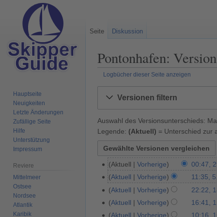
Seite
Diskussion
Pontonhafen: Version
Logbücher dieser Seite anzeigen
Zur
Zur
Hauptseite
Versionen filtern
Navigation
Suche
Neuigkeiten
springen
springen
Letzte Änderungen
Auswahl des Versionsunterschieds: Mar
Zufällige Seite
Legende:
(Aktuell)
= Unterschied zur a
Hilfe
Unterstützung
Impressum
Aktuell
Vorherige
00:47, 2
2
Reviere
9
Aktuell
Vorherige
11:35, 5
Mittelmeer
5
.
Ostsee
.
Aktuell
Vorherige
22:22, 
1
Nordsee
A
F
8
Aktuell
Vorherige
16:41, 1
1
Atlantik
p
e
.
K
.
Karibik
Aktuell
Vorherige
10:16, 
1