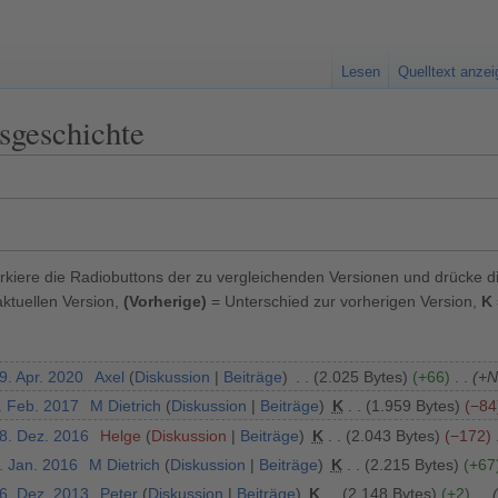
Lesen
Quelltext anze
sgeschichte
kiere die Radiobuttons der zu vergleichenden Versionen und drücke d
ktuellen Version,
(Vorherige)
= Unterschied zur vorherigen Version,
K
9. Apr. 2020
Axel
Diskussion
Beiträge
2.025 Bytes
+66
+N
. Feb. 2017
M Dietrich
Diskussion
Beiträge
K
1.959 Bytes
−84
18. Dez. 2016
Helge
Diskussion
Beiträge
K
2.043 Bytes
−172
. Jan. 2016
M Dietrich
Diskussion
Beiträge
K
2.215 Bytes
+67
16. Dez. 2013
Peter
Diskussion
Beiträge
K
2.148 Bytes
+2