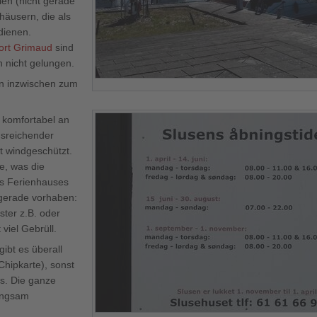
len (nicht gerade
häusern, die als
dienen.
ort Grimaud
sind
h nicht gelungen.
en inzwischen zum
 komfortabel an
usreichender
t windgeschützt.
e, was die
es Ferienhauses
 gerade vorhaben:
ster z.B. oder
 viel Gebrüll.
ibt es überall
hipkarte), sonst
ts. Die ganze
langsam