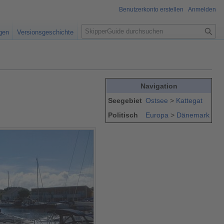
Benutzerkonto erstellen
Anmelden
S
igen
Versionsgeschichte
u
c
h
e
Navigation
Seegebiet
Ostsee
>
Kattegat
Politisch
Europa
>
Dänemark