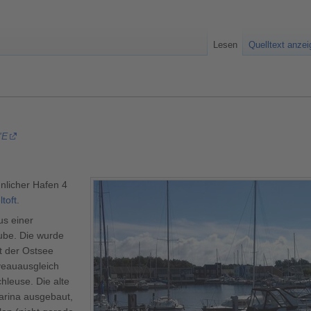
Lesen
Quelltext anze
'E
nlicher Hafen 4
toft
.
us einer
ube. Die wurde
t der Ostsee
veauausgleich
Schleuse.
Die alte
Marina ausgebaut,