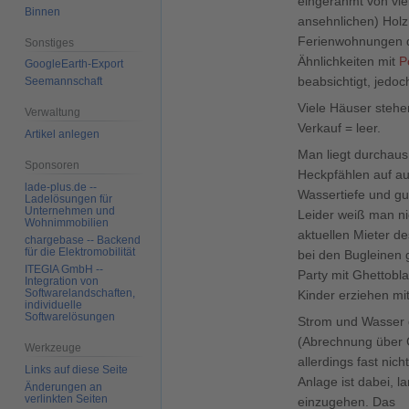
eingerahmt von vie
Binnen
ansehnlichen) Holz
Ferienwohnungen 
Sonstiges
Ähnlichkeiten mit
P
GoogleEarth-Export
beabsichtigt, jedoc
Seemannschaft
Viele Häuser steh
Verwaltung
Verkauf = leer.
Artikel anlegen
Man liegt durchaus
Sponsoren
Heckpfählen auf a
lade-plus.de --
Wassertiefe und gu
Ladelösungen für
Unternehmen und
Leider weiß man ni
Wohnimmobilien
aktuellen Mieter d
chargebase -- Backend
für die Elektromobilität
bei den Bugleinen
ITEGIA GmbH --
Party mit Ghettobla
Integration von
Softwarelandschaften,
Kinder erziehen mit
individuelle
Softwarelösungen
Strom und Wasser g
(Abrechnung über C
Werkzeuge
allerdings fast nich
Links auf diese Seite
Anlage ist dabei, 
Änderungen an
verlinkten Seiten
einzugehen. Das