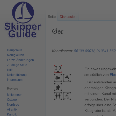
Seite
Diskussion
Øer
Zur
Zur
Navigation
Suche
Hauptseite
Koordinaten:
56°09.090'N, 010°41.362
springen
springen
Neuigkeiten
Letzte Änderungen
Zufällige Seite
Ein etwas ungewöh
Hilfe
sm südlich von
Ebel
Unterstützung
Impressum
Er ist entstanden a
ehemaligen Kiesgr
Reviere
mit einem Kanal mi
Mittelmeer
verbunden. Der Ni
Ostsee
Nordsee
erfolgt über eine 
Atlantik
Kiesgrube ist als 
Karibik