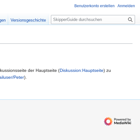
Benutzerkonto erstellen
Anmelden
S
igen
Versionsgeschichte
u
c
h
e
kussionsseite der Hauptseite (
Diskussion:Hauptseite
) zu
iluser/Peter
).