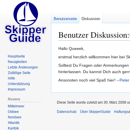
Benutzerseite
Diskussion
Benutzer Diskussion
:
Zur
Zur
Hallo Queeek,
Navigation
Suche
Hauptseite
erstmal herzlich willkommen hier bei Sk
springen
springen
Neuigkeiten
Solltest Du Fragen oder Anmerkungen ir
Letzte Änderungen
hinterlassen. Du kannst Dich auch ger
Zufällige Seite
Hilfe
Ansonsten noch viel Spaß hier! --
Peter
Unterstützung
Impressum
Reviere
Diese Seite wurde zuletzt am 30. März 2008 u
Mittelmeer
Ostsee
Datenschutz
Über SkipperGuide
Haftungsa
Nordsee
Atlantik
Karibik