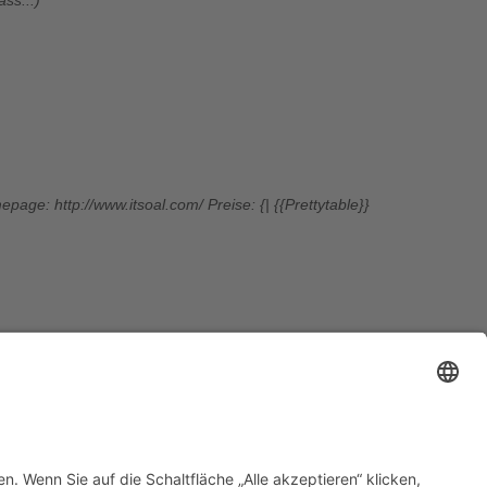
äss...
age: http://www.itsoal.com/ Preise: {| {{Prettytable}}