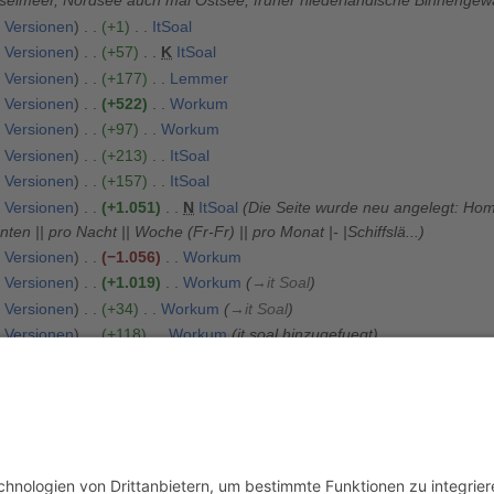
IJsselmeer, Nordsee auch mal Ostsee, früher niederländische Binnengew
Versionen
+1
ItSoal
Versionen
+57
K
ItSoal
Versionen
+177
Lemmer
Versionen
+522
Workum
Versionen
+97
Workum
Versionen
+213
ItSoal
Versionen
+157
ItSoal
Versionen
+1.051
N
ItSoal
Die Seite wurde neu angelegt: Homep
anten || pro Nacht || Woche (Fr-Fr) || pro Monat |- |Schiffslä...
Versionen
−1.056
Workum
Versionen
+1.019
Workum
→
it Soal
Versionen
+34
Workum
→
it Soal
Versionen
+118
Workum
it soal hinzugefuegt
Versionen
+28
IJsselmeer
→
Regatten
usschluss
Mobile Ansicht