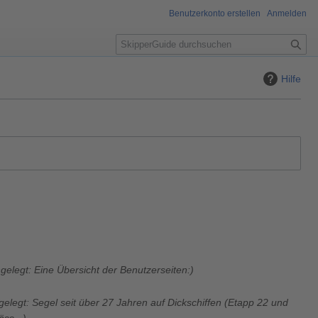
Benutzerkonto erstellen
Anmelden
S
u
c
Hilfe
h
e
gelegt: Eine Übersicht der Benutzerseiten:
elegt: Segel seit über 27 Jahren auf Dickschiffen (Etapp 22 und