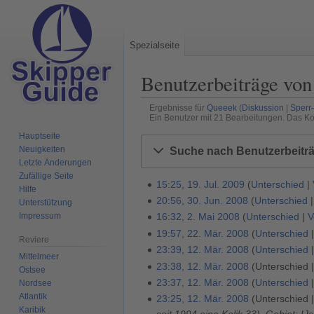
Spezialseite
Benutzerbeiträge von
Ergebnisse für
Queeek
Diskussion
Sperr
Ein Benutzer mit 21 Bearbeitungen. Das Ko
Hauptseite
Zur
Zur
Neuigkeiten
Suche nach Benutzerbeitr
Navigation
Suche
Letzte Änderungen
springen
springen
Zufällige Seite
15:25, 19. Jul. 2009
Unterschied
1
Hilfe
K
20:56, 30. Jun. 2008
Unterschied
9
Unterstützung
3
e
Impressum
16:32, 2. Mai 2008
Unterschied
V
.
0
2
i
K
19:57, 22. Mär. 2008
Unterschied
J
.
.
2
Reviere
n
e
u
23:39, 12. Mär. 2008
Unterschied
J
M
2
1
Mittelmeer
e
i
l
K
u
23:38, 12. Mär. 2008
Unterschied
a
.
2
Ostsee
B
n
i
e
n
i
23:37, 12. Mär. 2008
Unterschied
M
.
Nordsee
e
e
2
i
i
Atlantik
2
K
ä
23:25, 12. Mär. 2008
Unterschied
M
a
B
Karibik
0
n
2
0
e
r