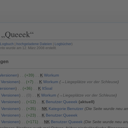
 „
Queeek
“
-Logbuch
hochgeladene Dateien
Logbücher
nto wurde am 12. März 2008 erstellt.
ägen
Versionen
+39
K
Workum
Versionen
+7
K
Workum
→
Liegeplätze vor der Schleuse
ersionen
+36
K
ItSoal
Versionen
0
K
Workum
→
Liegeplätze vor der Schleuse
Versionen
+12
K
Benutzer:Queeek
aktuell
Versionen
+35
N
K
Kategorie:Benutzer
Die Seite wurde neu an
Versionen
+23
K
Benutzer:Queeek
Versionen
+171
N
K
Benutzer:Queeek
Die Seite wurde neu ang