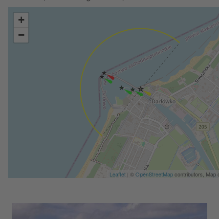
+
−
Leaflet
| ©
OpenStreetMap
contributors, Map 