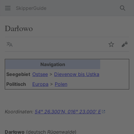
SkipperGuide
Such
Darłowo
Sprache
Beobacht
Quel
Navigation
Seegebiet
Ostsee
>
Dievenow bis Ustka
Politisch
Europa
>
Polen
Koordinaten:
54° 26.300'N, 016° 23.000' E
Darłowo
(deutsch
Rügenwalde
)