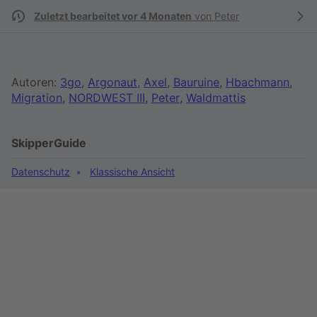
Zuletzt bearbeitet vor 4 Monaten
von
Peter
Autoren:
3go
,
Argonaut
,
Axel
,
Bauruine
,
Hbachmann
,
Migration
,
NORDWEST III
,
Peter
,
Waldmattis
SkipperGuide
Datenschutz
Klassische Ansicht