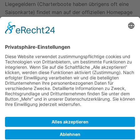
Liegegeldern (Charterboote haben übrigens oft eine
Saisonkarte) findet man auf der offiziellen Homepage
der Behörde
[1]
.
Die Zentrale der Behörde liegt im
Werkhaven
Bommenede
.
Häfen und Liegeplätze
Zuletzt bearbeitet vor 4 Monaten
von
Peter
Autoren:
Alphafisch
,
Legolas13
,
Migration
,
Peter
,
PiratIstImmerGut