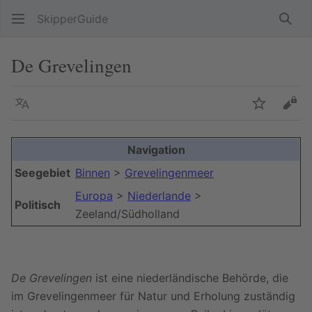
SkipperGuide
Such
De Grevelingen
Sprache
Beobacht
Quel
Navigation
Seegebiet
Binnen
>
Grevelingenmeer
Europa
>
Niederlande
>
Politisch
Zeeland/Südholland
De Grevelingen
ist eine niederländische Behörde, die
im Grevelingenmeer für Natur und Erholung zuständig