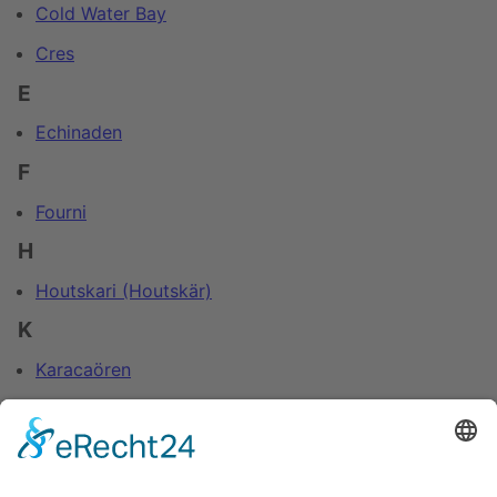
Cold Water Bay
Cres
E
Echinaden
F
Fourni
H
Houtskari (Houtskär)
K
Karacaören
Korshavn
Krk
O