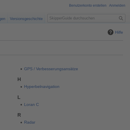
Benutzerkonto erstellen
Anmelden
S
igen
Versionsgeschichte
u
c
Hilfe
h
e
GPS / Verbesserungsansätze
H
Hyperbelnavigation
L
Loran C
R
Radar