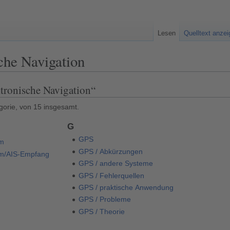
Lesen
Quelltext anze
che Navigation
ktronische Navigation“
gorie, von 15 insgesamt.
G
GPS
em
GPS / Abkürzungen
tem/AIS-Empfang
GPS / andere Systeme
GPS / Fehlerquellen
GPS / praktische Anwendung
GPS / Probleme
GPS / Theorie