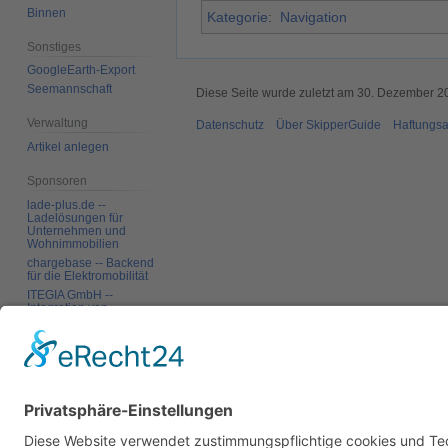
Binnen
Kategorie
:
Navigation
Sonstiges
GoogleEarth-Export
Seemannschaft
Diese Seite wurde zuletzt am 30. Dezember 2
Verwaltung
Datenschutz
Über SkipperGuide
Haftungsa
Artikel anlegen
Sponsoren
lade-plus.de --
Ladelösungen für
Unternehmen und
Wohnimmobilien
chargebase -- Backend
für die Elektromobilität
ITEGIA GmbH --
Integration von
Softwarelandschaften,
individuelle
Softwarelösungen
Werkzeuge
Links auf diese Seite
Änderungen an
verlinkten Seiten