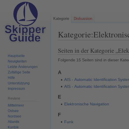
Kategorie
Diskussion
Kategorie
:
Elektronis
Seiten in der Kategorie „Ele
Zur
Zur
Navigation
Suche
Hauptseite
Folgende 15 Seiten sind in dieser Kate
Neuigkeiten
springen
springen
Letzte Änderungen
A
Zufällige Seite
Hilfe
AIS - Automatic Identification Syst
Unterstützung
AIS - Automatic Identification Sys
Impressum
E
Reviere
Elektronische Navigation
Mittelmeer
Ostsee
F
Nordsee
Funk
Atlantik
Karibik