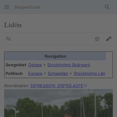
SkipperGuide
Such
Lidön
Sprache
Beobacht
Quel
Navigation
Seegebiet
Ostsee
>
Stockholms Skärgard
Politisch
Europa
>
Schweden
>
Stockholms Län
Koordinaten:
59°46.650'N, 019°05.431'E