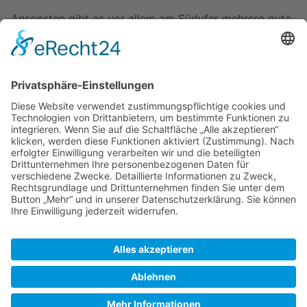
Ansonsten gibt es vor allem am Südufer mehrere gute
Stellen, an denen man vor Heckanker an Land
vertäuen kann. Man findet dort 2 m Wassertiefe bis
unmittelbar an die Uferlinie. In der Mitte der Bucht
kann man auf etwa 4 m Tiefe auch frei ankern.
Die Bucht ist außer bei Ost- bis Nordostwind optimal
geschützt .
Zuletzt bearbeitet vor 11 Jahren
von
NORDWEST III
Autoren:
M Dietrich
,
NORDWEST III
,
Peter
SkipperGuide