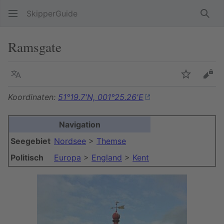
SkipperGuide
Such
Ramsgate
Sprache
Beobacht
Quel
Koordinaten:
51°19.7'N, 001°25.26'E
Navigation
Seegebiet
Nordsee
>
Themse
Politisch
Europa
>
England
>
Kent