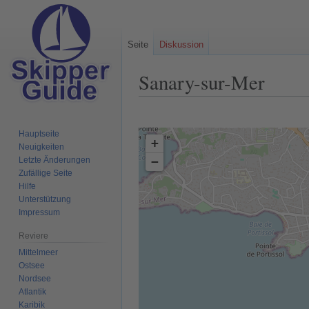
Seite
Diskussion
Sanary-sur-Mer
Zur
Zur
Navigation
Suche
Hauptseite
+
springen
springen
Neuigkeiten
−
Letzte Änderungen
Zufällige Seite
Hilfe
Unterstützung
Impressum
Reviere
Mittelmeer
Ostsee
Nordsee
Atlantik
Karibik