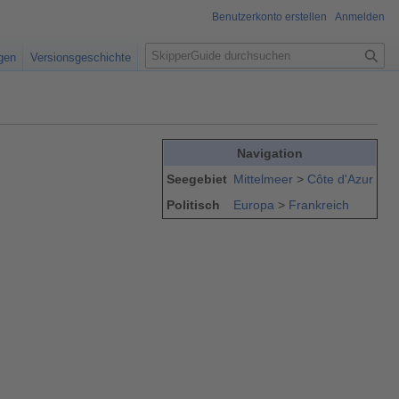
Benutzerkonto erstellen
Anmelden
S
igen
Versionsgeschichte
u
c
h
e
Navigation
Seegebiet
Mittelmeer
>
Côte d'Azur
Politisch
Europa
>
Frankreich