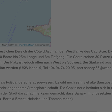
s, Map data: ©
OpenSeaMap
contributors
estlichen Bereich der Côte d’Azur, an der Westflanke des Cap Sicié. D
50 Boote bis 25m Länge und 3m Tiefgang. Für Gäste stehen 30 Plätze 
. Der Platz ist jedoch offen nach West bis Südwest. Bei Starkwind aus 
lärt werden (UKW Kanal 9, Tel.: 04 94 74 20 95, port.sanary.83@wana
ls Fußgängerzone ausgewiesen. Es gibt noch sehr viel alte Bausubsta
sehr angenehme Atmosphäre schafft. Die Capitainerie befindet sich in 
 in der Stadt darauf aufmerksam gemacht, dass Sanary im unbesetzten S
.a. Bertold Brecht, Heinrich und Thomas Mann).