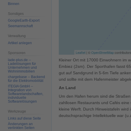
Binnen
Sonstiges
GoogleEarth-Export
Seemannschaft
Verwaltung
Artikel anlegen
Leaflet
| ©
OpenStreetMap
contributor
Sponsoren
Kleiner Ort mit 17000 Einwohnern im w
lade-plus.de --
Ladelösungen für
Embiez (2sm). Der Sporthafen fasst 6
Unternehmen und
Wohnimmobilien
gut auf Sandgrund in 5-6m Tiefe ankern
chargebase -- Backend
und sollte mit dem Hafenmeister abgek
für die Elektromobilität
ITEGIA GmbH --
An Land
Integration von
Softwarelandschaften,
Um den Hafen herum sind die Straßen a
individuelle
Softwarelösungen
zahllosen Restaurants und Cafés eine 
kleine Werft. Durch Hinweistafeln wird
Werkzeuge
deutschsprachige Intellektuelle war (u
Links auf diese Seite
Änderungen an
verlinkten Seiten