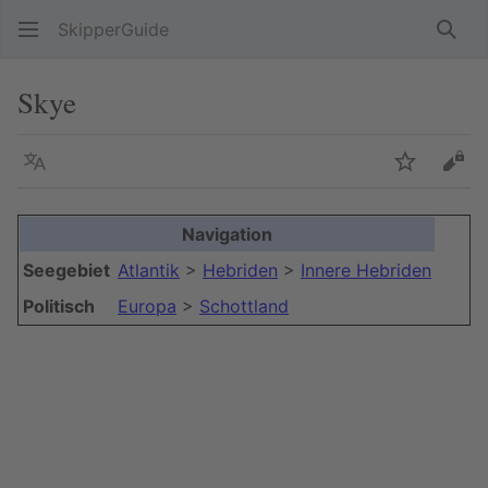
SkipperGuide
Such
Skye
Sprache
Beobacht
Quel
Navigation
+
Seegebiet
Atlantik
>
Hebriden
>
Innere Hebriden
−
Politisch
Europa
>
Schottland