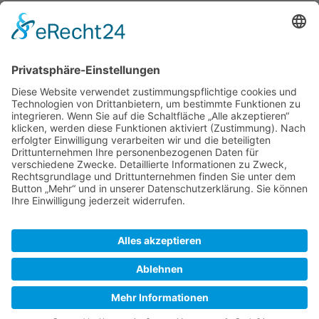
Rechte-Logbuch
20:32, 14. Apr. 2007
Peter
Diskussion
Beiträge
änderte die Gruppenzugehörigkeit für
Pschrey
von
Bürokrat zu (–)
20:32, 14. Apr. 2007
Peter
Diskussion
Beiträge
änderte die Gruppenzugehörigkeit für
Pschrey
von
Bürokrat und Administrator zu Bürokrat
16:53, 24. Jan. 2006
WikiSysop
Diskussion
Beiträge
änderte die Gruppenzugehörigkeit für
Pschrey
von (–) zu Administrator und Bürokrat
SkipperGuide