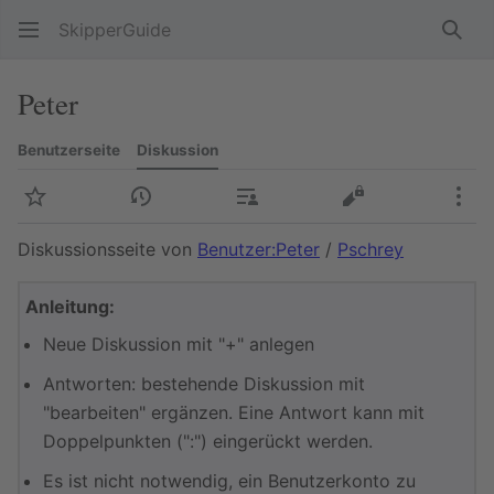
SkipperGuide
Such
Peter
Benutzerseite
Diskussion
Beobachten
Versionsgeschichte
Beiträge
Quelltext anzeig
Meh
Diskussionsseite von
Benutzer:Peter
/
Pschrey
Anleitung:
Neue Diskussion mit "+" anlegen
Antworten: bestehende Diskussion mit
"bearbeiten" ergänzen. Eine Antwort kann mit
Doppelpunkten (":") eingerückt werden.
Es ist nicht notwendig, ein Benutzerkonto zu