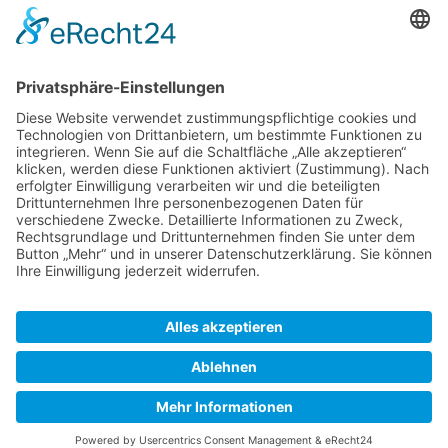
OpenSeaMap- wie oft?
Koordinatenlink
Alternative Marker bei Leaflet
Kaputte OpenSeaMap - Karten
Zuletzt bearbeitet vor 9 Monaten
von
Argonaut
SkipperGuide
Datenschutz
Klassische Ansicht